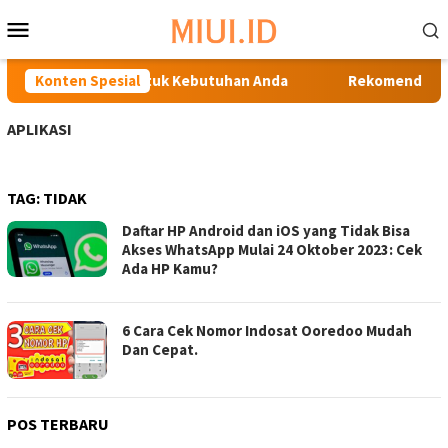
Loncat
Menu
ke
Mobile
konten
n Samsung Terbaik untuk Kebutuhan Anda
Konten Spesial
Rekomendasi Te
APLIKASI
TAG:
TIDAK
Daftar HP Android dan iOS yang Tidak Bisa
Akses WhatsApp Mulai 24 Oktober 2023: Cek
Ada HP Kamu?
6 Cara Cek Nomor Indosat Ooredoo Mudah
Dan Cepat.
POS TERBARU