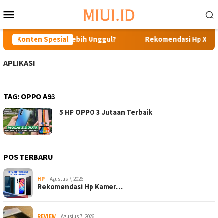
Loncat
Menu
ke
Mobile
konten
 Realme C48, Mana Lebih Unggul?
Konten Spesial
Rekomendasi Hp Xiaomi
APLIKASI
TAG:
OPPO A93
5 HP OPPO 3 Jutaan Terbaik
POS TERBARU
HP
Agustus 7, 2026
Rekomendasi Hp Kamer…
REVIEW
Agustus 7, 2026