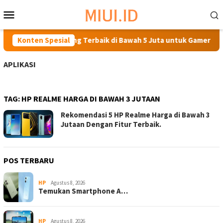
Loncat
Menu
ke
Mobile
konten
ekomendasi HP Gaming Terbaik di Bawah 5 Juta untuk Gamer Seja
Konten Spesial
APLIKASI
TAG:
HP REALME HARGA DI BAWAH 3 JUTAAN
Rekomendasi 5 HP Realme Harga di Bawah 3
Jutaan Dengan Fitur Terbaik.
POS TERBARU
HP
Agustus 8, 2026
Temukan Smartphone A…
HP
Agustus 8, 2026