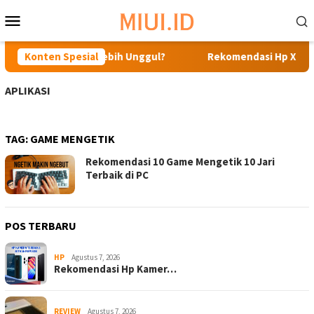
Loncat
Menu
ke
Mobile
konten
 Realme C48, Mana Lebih Unggul?
Konten Spesial
Rekomendasi Hp Xiaomi 
APLIKASI
TAG:
GAME MENGETIK
Rekomendasi 10 Game Mengetik 10 Jari
Terbaik di PC
POS TERBARU
HP
Agustus 7, 2026
Rekomendasi Hp Kamer…
REVIEW
Agustus 7, 2026