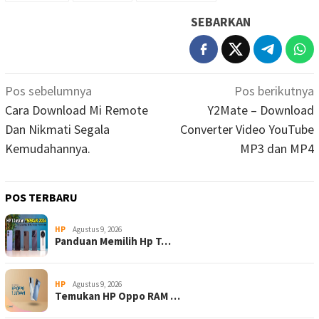
SEBARKAN
Navigasi
Pos sebelumnya
Pos berikutnya
pos
Cara Download Mi Remote
Y2Mate – Download
Dan Nikmati Segala
Converter Video YouTube
Kemudahannya.
MP3 dan MP4
POS TERBARU
HP
Agustus 9, 2026
Panduan Memilih Hp T…
HP
Agustus 9, 2026
Temukan HP Oppo RAM …