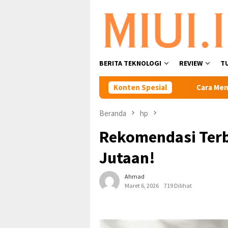
Loncat
ke
konten
BERITA TEKNOLOGI
REVIEW
T
1 Jutaan Dengan Spesifikasi Gahar
Konten Spesial
Cara Mengaktifkan Ka
Beranda
hp
Rekomendasi Terb
Jutaan!
Ahmad
Maret 6, 2026
719 Dilihat