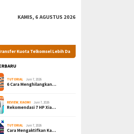
KAMIS, 6 AGUSTUS 2026
a Telkomsel Lebih Dari 1 GB Gratis
7 Perbedaan Xiaomi 12
ERBARU
TUTORIAL
Juni 7, 2026
6 Cara Menghilangkan…
REVIEW
,
XIAOMI
Juni 7, 2026
Rekomendasi 7 HP Xia…
TUTORIAL
Juni 7, 2026
Cara Mengaktifkan Ka…