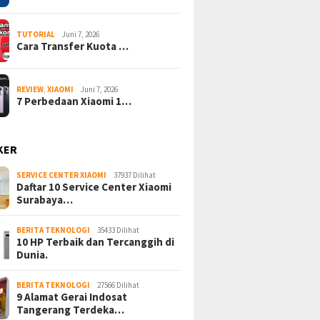
TUTORIAL
Juni 7, 2026
Cara Transfer Kuota …
REVIEW
,
XIAOMI
Juni 7, 2026
7 Perbedaan Xiaomi 1…
KER
SERVICE CENTER XIAOMI
37937 Dilihat
Daftar 10 Service Center Xiaomi
Surabaya…
BERITA TEKNOLOGI
35433 Dilihat
10 HP Terbaik dan Tercanggih di
Dunia.
BERITA TEKNOLOGI
27566 Dilihat
9 Alamat Gerai Indosat
Tangerang Terdeka…