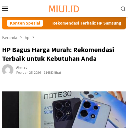
Loncat
Menu
ke
Mobile
konten
Anda
Konten Spesial
Rekomendasi Terbaik: HP Samsung Anti Air Harga 3 J
Beranda
hp
HP Bagus Harga Murah: Rekomendasi
Terbaik untuk Kebutuhan Anda
Ahmad
Februari 25, 2026
1148 Dilihat