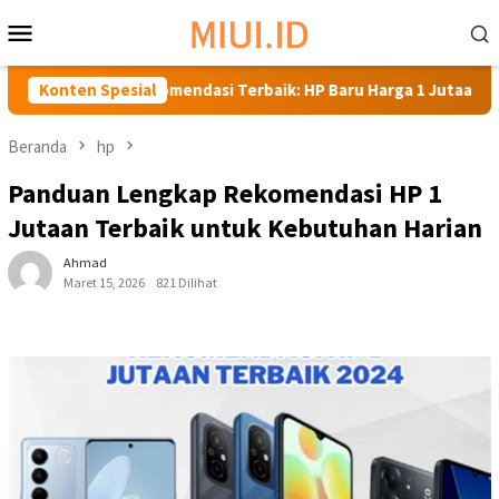
Loncat
Menu
ke
Mobile
konten
Rekomendasi Terbaik: HP Baru Harga 1 Jutaan
Konten Spesial
Rekome
Beranda
hp
Panduan Lengkap Rekomendasi HP 1
Jutaan Terbaik untuk Kebutuhan Harian
Ahmad
Maret 15, 2026
821 Dilihat