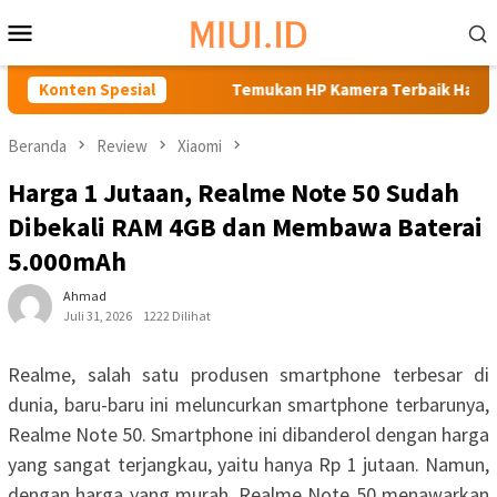
Loncat
Menu
ke
Mobile
konten
di Bawah 1 Juta
Konten Spesial
Temukan HP Kamera Terbaik Harga 3 Juta
Beranda
Review
Xiaomi
Harga 1 Jutaan, Realme Note 50 Sudah
Dibekali RAM 4GB dan Membawa Baterai
5.000mAh
Ahmad
Juli 31, 2026
1222 Dilihat
Realme, salah satu produsen smartphone terbesar di
dunia, baru-baru ini meluncurkan smartphone terbarunya,
Realme Note 50. Smartphone ini dibanderol dengan harga
yang sangat terjangkau, yaitu hanya Rp 1 jutaan. Namun,
dengan harga yang murah, Realme Note 50 menawarkan