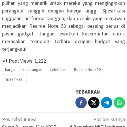
pilihan yang menarik untuk mereka yang menginginkan
perangkat canggih dengan kinerja tinggi. Spesifikasi
unggulan, performa tangguh, dan desain yang menawan
menjadikan Realme Note 50 sebagai pesaing serius di
pasar gadget. Jangan lewatkan kesempatan untuk
merasakan teknologi terbaru dengan budget yang
terjangkau!
Post Views:
1,222
harga
kekurangan
kelebihan
Realme Note 50
spesifikasi
SEBARKAN
Navigasi
Pos sebelumnya
Pos berikutnya
pos
Cuma 2 Jutaan, Vivo Y22T
4 Penyebab WiFi Indihome