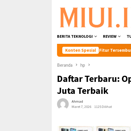
Loncat
ke
konten
BERITA TEKNOLOGI
REVIEW
T
Foto HP Android Terbaik
6 Fitur Tersembunyi Di Mi Cloud
Konten Spesial
Beranda
hp
Daftar Terbaru: O
Juta Terbaik
Ahmad
Maret 7, 2026
1125 Dilihat