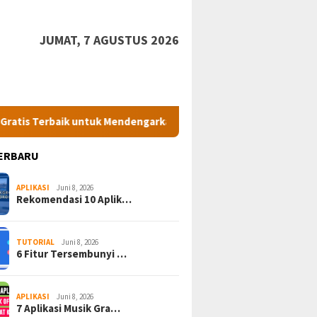
JUMAT, 7 AGUSTUS 2026
k untuk Mendengarkan Lagu Favorit
7 Cara Melacak Nomor
ERBARU
APLIKASI
Juni 8, 2026
Rekomendasi 10 Aplik…
TUTORIAL
Juni 8, 2026
6 Fitur Tersembunyi …
APLIKASI
Juni 8, 2026
7 Aplikasi Musik Gra…