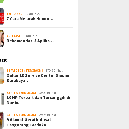
TUTORIAL
Juni 8, 2026
7 Cara Melacak Nomor…
APLIKASI
Juni 8, 2026
Rekomendasi 5 Aplika…
KER
SERVICE CENTER XIAOMI
37942 Dilihat
Daftar 10 Service Center Xiaomi
Surabaya…
BERITA TEKNOLOGI
35439 Dilihat
10 HP Terbaik dan Tercanggih di
Dunia.
BERITA TEKNOLOGI
27574 Dilihat
9 Alamat Gerai Indosat
Tangerang Terdeka…