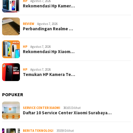
HP
Agustus 7, 2026
Rekomendasi Hp Kamer…
REVIEW
Agustus 7, 2026
Perbandingan Realme …
HP
Agustus 7, 2026
Rekomendasi Hp Xiaom…
HP
Agustus 7, 2026
Temukan HP Kamera Te…
POPUKER
SERVICE CENTER XIAOMI
38165 Dilihat
Daftar 10 Service Center Xiaomi Surabaya…
BERITA TEKNOLOGI
35559 Dilihat