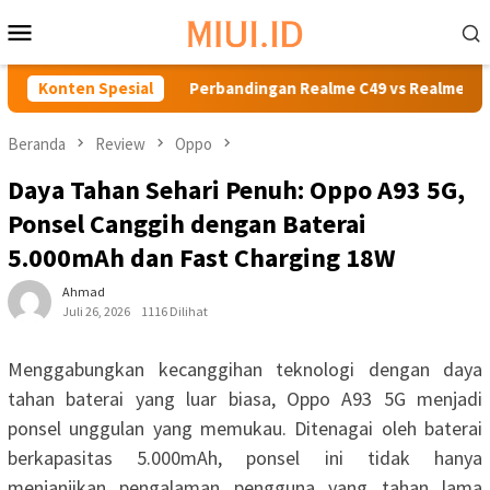
Loncat
Menu
ke
Mobile
konten
a 1 Jutaan
Konten Spesial
Perbandingan Realme C49 vs Realme C48, Man
Beranda
Review
Oppo
Daya Tahan Sehari Penuh: Oppo A93 5G,
Ponsel Canggih dengan Baterai
5.000mAh dan Fast Charging 18W
Ahmad
Juli 26, 2026
1116 Dilihat
Menggabungkan kecanggihan teknologi dengan daya
tahan baterai yang luar biasa, Oppo A93 5G menjadi
ponsel unggulan yang memukau. Ditenagai oleh baterai
berkapasitas 5.000mAh, ponsel ini tidak hanya
menjanjikan pengalaman pengguna yang tahan lama