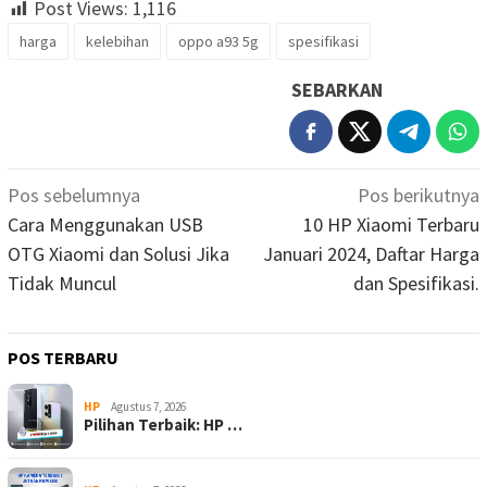
Post Views:
1,116
harga
kelebihan
oppo a93 5g
spesifikasi
SEBARKAN
Navigasi
Pos sebelumnya
Pos berikutnya
pos
Cara Menggunakan USB
10 HP Xiaomi Terbaru
OTG Xiaomi dan Solusi Jika
Januari 2024, Daftar Harga
Tidak Muncul
dan Spesifikasi.
POS TERBARU
HP
Agustus 7, 2026
Pilihan Terbaik: HP …