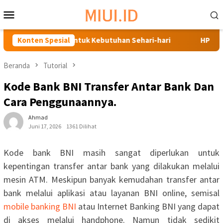
Loncat
Menu
ke
Mobile
konten
utaan Terbaik untuk Kebutuhan Sehari-hari
Konten Spesial
HP Murah RAM
Beranda
Tutorial
Kode Bank BNI Transfer Antar Bank Dan
Cara Penggunaannya.
Ahmad
Juni 17, 2026
1361 Dilihat
Kode bank BNI masih sangat diperlukan untuk
kepentingan transfer antar bank yang dilakukan melalui
mesin ATM. Meskipun banyak kemudahan transfer antar
bank melalui aplikasi atau layanan BNI online, semisal
mobile banking BNI
atau Internet Banking BNI yang dapat
di akses melalui handphone. Namun tidak sedikit