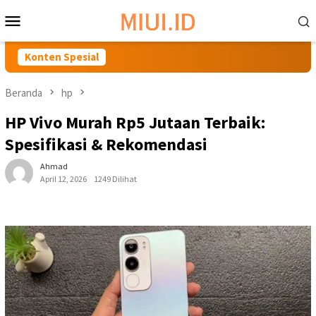
Loncat
Menu
ke
Mobile
konten
Konten Spesial
HP Terbai
Beranda
hp
HP Vivo Murah Rp5 Jutaan Terbaik:
Spesifikasi & Rekomendasi
Ahmad
April 12, 2026
1249 Dilihat