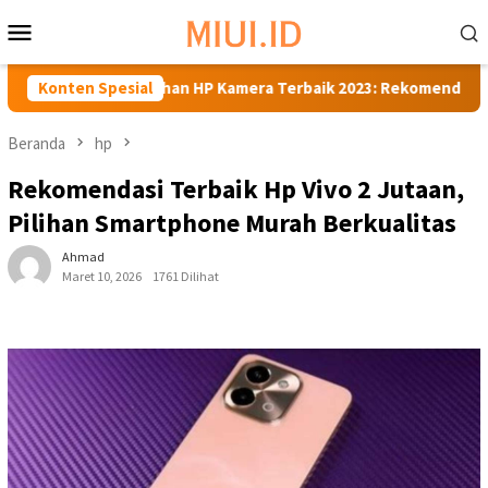
Loncat
Menu
ke
Mobile
konten
Pilihan HP Kamera Terbaik 2023: Rekomendasi Terbaik untuk
Konten Spesial
Beranda
hp
Rekomendasi Terbaik Hp Vivo 2 Jutaan,
Pilihan Smartphone Murah Berkualitas
Ahmad
Maret 10, 2026
1761 Dilihat