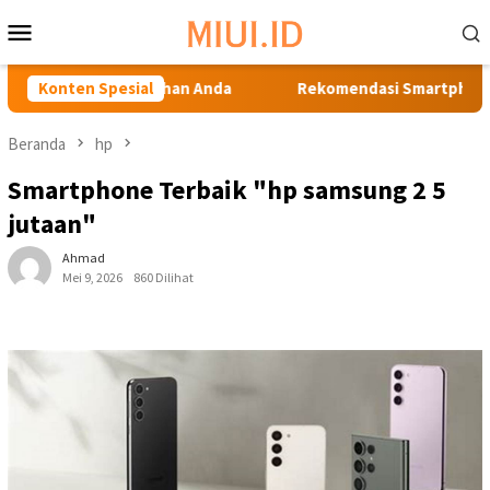
Loncat
Menu
ke
Mobile
konten
uk Kebutuhan Anda
Konten Spesial
Rekomendasi Smartphone Terbaik di 
Beranda
hp
Smartphone Terbaik "hp samsung 2 5
jutaan"
Ahmad
Mei 9, 2026
860 Dilihat