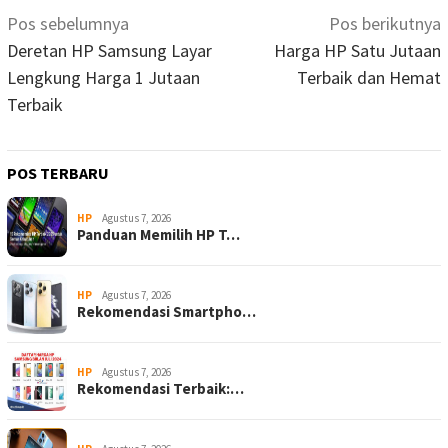
Navigasi
Pos sebelumnya
Pos berikutnya
pos
Deretan HP Samsung Layar
Harga HP Satu Jutaan
Lengkung Harga 1 Jutaan
Terbaik dan Hemat
Terbaik
POS TERBARU
HP
Agustus 7, 2026
Panduan Memilih HP T…
HP
Agustus 7, 2026
Rekomendasi Smartpho…
HP
Agustus 7, 2026
Rekomendasi Terbaik:…