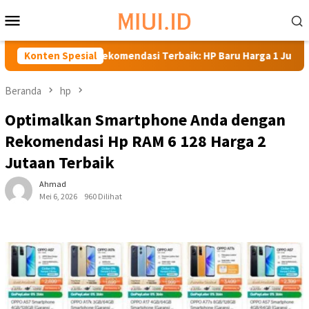
Loncat
Menu
ke
Mobile
konten
a
Konten Spesial
Rekomendasi Terbaik: HP Baru Harga 1 Jutaan
R
Beranda
hp
Optimalkan Smartphone Anda dengan
Rekomendasi Hp RAM 6 128 Harga 2
Jutaan Terbaik
Ahmad
Mei 6, 2026
960 Dilihat