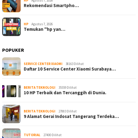
HP
Agustus 7, 2026
Rekomendasi Smartpho…
HP
Agustus 7, 2026
Temukan "hp yan…
POPUKER
SERVICE CENTER XIAOMI
38163 Dilihat
Daftar 10 Service Center Xiaomi Surabaya…
BERITA TEKNOLOGI
35559 Dilihat
10 HP Terbaik dan Tercanggih di Dunia.
BERITA TEKNOLOGI
27883 Dilihat
9 Alamat Gerai Indosat Tangerang Terdeka…
TUTORIAL
27400 Dilihat