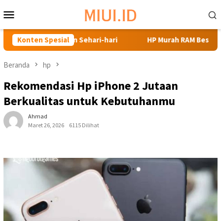
Loncat
Menu
ke
Mobile
konten
butuhan Sehari-hari
Konten Spesial
HP Murah RAM Besar: Pilihan Terbaik
Beranda
hp
Rekomendasi Hp iPhone 2 Jutaan
Berkualitas untuk Kebutuhanmu
Ahmad
Maret 26, 2026
6115 Dilihat