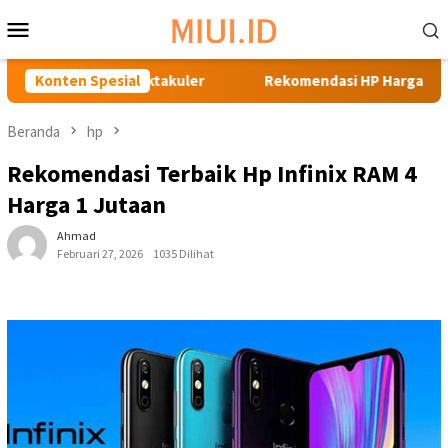
Loncat
Menu
ke
Mobile
konten
o Spektakuler
Konten Spesial
Rekomendasi HP Harga 1 Jutaan Terbaik un
Beranda
hp
Rekomendasi Terbaik Hp Infinix RAM 4
Harga 1 Jutaan
Ahmad
Februari 27, 2026
1035 Dilihat