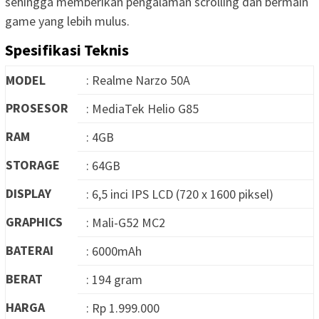
sehingga memberikan pengalaman scrolling dan bermain
game yang lebih mulus.
Spesifikasi Teknis
MODEL
: Realme Narzo 50A
PROSESOR
: MediaTek Helio G85
RAM
: 4GB
STORAGE
: 64GB
DISPLAY
: 6,5 inci IPS LCD (720 x 1600 piksel)
GRAPHICS
: Mali-G52 MC2
BATERAI
: 6000mAh
BERAT
: 194 gram
HARGA
: Rp 1.999.000