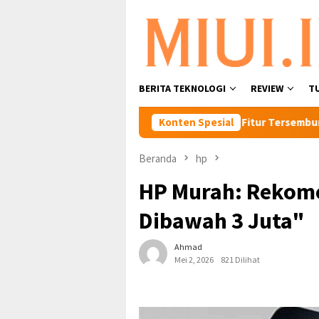
Loncat
ke
konten
BERITA TEKNOLOGI
REVIEW
T
Foto HP Android Terbaik
Konten Spesial
6 Fitur Tersembunyi Di Mi Cloud
Beranda
hp
HP Murah: Rekome
Dibawah 3 Juta"
Ahmad
Mei 2, 2026
821 Dilihat