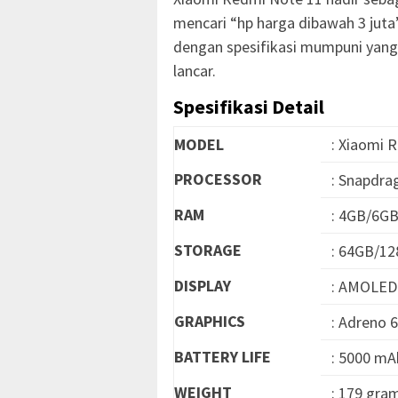
mencari “hp harga dibawah 3 juta
dengan spesifikasi mumpuni yan
lancar.
Spesifikasi Detail
MODEL
: Xiaomi 
PROCESSOR
: Snapdra
RAM
: 4GB/6G
STORAGE
: 64GB/1
DISPLAY
: AMOLED 6
GRAPHICS
: Adreno 
BATTERY LIFE
: 5000 mA
WEIGHT
: 179 gra