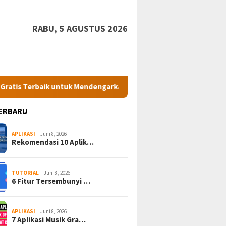
RABU, 5 AGUSTUS 2026
ik untuk Mendengarkan Lagu Favorit
7 Cara Melacak Nomor
ERBARU
APLIKASI
Juni 8, 2026
Rekomendasi 10 Aplik…
TUTORIAL
Juni 8, 2026
6 Fitur Tersembunyi …
APLIKASI
Juni 8, 2026
7 Aplikasi Musik Gra…