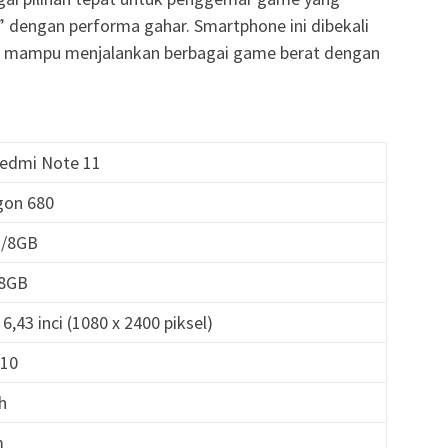
” dengan performa gahar. Smartphone ini dibekali
g mampu menjalankan berbagai game berat dengan
Redmi Note 11
gon 680
B/8GB
28GB
,43 inci (1080 x 2400 piksel)
610
h
m