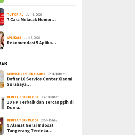
TUTORIAL
Juni 8, 2026
7 Cara Melacak Nomor…
APLIKASI
Juni 8, 2026
Rekomendasi 5 Aplika…
KER
SERVICE CENTER XIAOMI
37942 Dilihat
Daftar 10 Service Center Xiaomi
Surabaya…
BERITA TEKNOLOGI
35439 Dilihat
10 HP Terbaik dan Tercanggih di
Dunia.
BERITA TEKNOLOGI
27574 Dilihat
9 Alamat Gerai Indosat
Tangerang Terdeka…