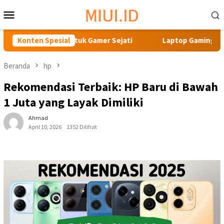
Loncat
Menu
ke
Mobile
konten
uta untuk Gamer Sejati
Konten Spesial
Laptop Gaming Terbaik: Rekomen
Beranda
hp
Rekomendasi Terbaik: HP Baru di Bawah
1 Juta yang Layak Dimiliki
Ahmad
April 10, 2026
1352 Dilihat