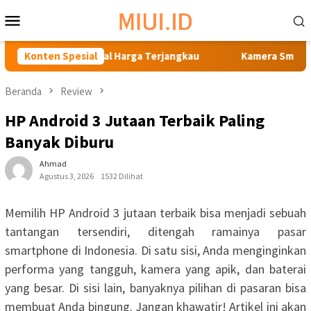
Loncat
Menu
ke
Mobile
konten
rangkat Andal Harga Terjangkau
Konten Spesial
Kamera Smartphone Terb
Beranda
Review
HP Android 3 Jutaan Terbaik Paling
Banyak Diburu
Ahmad
Agustus 3, 2026
1532 Dilihat
Memilih HP Android 3 jutaan terbaik bisa menjadi sebuah
tantangan tersendiri, ditengah ramainya pasar
smartphone di Indonesia. Di satu sisi, Anda menginginkan
performa yang tangguh, kamera yang apik, dan baterai
yang besar. Di sisi lain, banyaknya pilihan di pasaran bisa
membuat Anda bingung. Jangan khawatir! Artikel ini akan