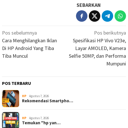
SEBARKAN
Navigasi
Pos sebelumnya
Pos berikutnya
pos
Cara Menghilangkan Iklan
Spesifikasi HP Vivo V23e,
Di HP Android Yang Tiba
Layar AMOLED, Kamera
Tiba Muncul
Selfie 50MP, dan Performa
Mumpuni
POS TERBARU
HP
Agustus 7, 2026
Rekomendasi Smartpho…
HP
Agustus 7, 2026
Temukan "hp yan…