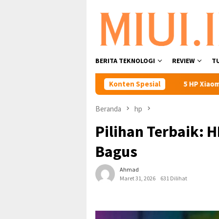
Loncat
ke
konten
BERITA TEKNOLOGI
REVIEW
T
aomi Tanpa Menekan Tombol Fisik
Konten Spesial
5 HP Xiaomi Harga 2 Jut
Beranda
hp
Pilihan Terbaik: 
Bagus
Ahmad
Maret 31, 2026
631 Dilihat