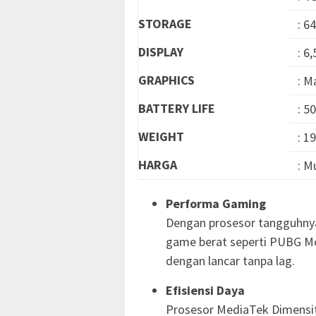
STORAGE
: 6
DISPLAY
: 6
GRAPHICS
: M
BATTERY LIFE
: 5
WEIGHT
: 1
HARGA
: M
Performa Gaming
Dengan prosesor tangguhn
game berat seperti PUBG Mob
dengan lancar tanpa lag.
Efisiensi Daya
Prosesor MediaTek Dimensi