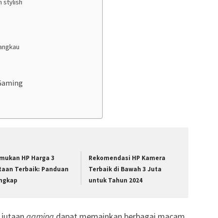
 stylish
jangkau
 Gaming
mukan HP Harga 3
Rekomendasi HP Kamera
taan Terbaik: Panduan
Terbaik di Bawah 3 Juta
ngkap
untuk Tahun 2024
2 jutaan
gaming
dapat memainkan berbagai macam