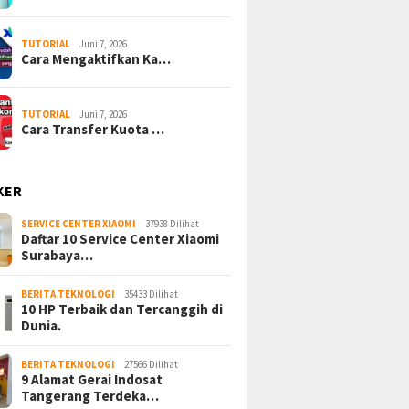
TUTORIAL
Juni 7, 2026
Cara Mengaktifkan Ka…
TUTORIAL
Juni 7, 2026
Cara Transfer Kuota …
KER
SERVICE CENTER XIAOMI
37938 Dilihat
Daftar 10 Service Center Xiaomi
Surabaya…
BERITA TEKNOLOGI
35433 Dilihat
10 HP Terbaik dan Tercanggih di
Dunia.
BERITA TEKNOLOGI
27566 Dilihat
9 Alamat Gerai Indosat
Tangerang Terdeka…