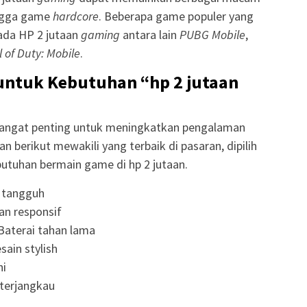
ingga game
hardcore
. Beberapa game populer yang
ada HP 2 jutaan
gaming
antara lain
PUBG Mobile
,
l of Duty: Mobile
.
untuk Kebutuhan “hp 2 jutaan
sangat penting untuk meningkatkan pengalaman
an berikut mewakili yang terbaik di pasaran, dipilih
utuhan bermain game di hp 2 jutaan.
 tangguh
an responsif
Baterai tahan lama
ain stylish
ni
 terjangkau