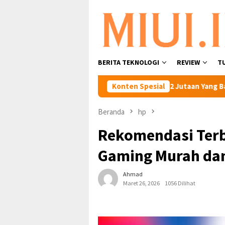
Loncat
ke
konten
BERITA TEKNOLOGI
REVIEW
T
5 HP Xiaomi Harga 2 Jutaan Yang Bagus
Konten Spesial
Beranda
hp
Rekomendasi Terb
Gaming Murah dan
Ahmad
Maret 26, 2026
1056 Dilihat