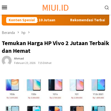
Loncat
Menu
ke
Mobile
konten
 Gaming 10 Jutaan
Konten Spesial
Rekomendasi Terbaik: HP Terbaru Har
Beranda
hp
Temukan Harga HP Vivo 2 Jutaan Terbaik
dan Hemat
Ahmad
Februari 23, 2026
715 Dilihat