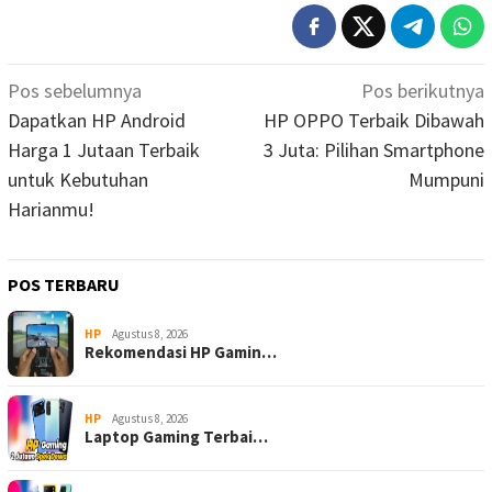
Navigasi
Pos sebelumnya
Pos berikutnya
pos
Dapatkan HP Android
HP OPPO Terbaik Dibawah
Harga 1 Jutaan Terbaik
3 Juta: Pilihan Smartphone
untuk Kebutuhan
Mumpuni
Harianmu!
POS TERBARU
HP
Agustus 8, 2026
Rekomendasi HP Gamin…
HP
Agustus 8, 2026
Laptop Gaming Terbai…