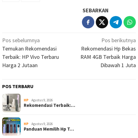
SEBARKAN
Navigasi
Pos sebelumnya
Pos berikutnya
pos
Temukan Rekomendasi
Rekomendasi Hp Bekas
Terbaik: HP Vivo Terbaru
RAM 4GB Terbaik Harga
Harga 2 Jutaan
Dibawah 1 Juta
POS TERBARU
HP
Agustus 9, 2026
Rekomendasi Terbaik:…
HP
Agustus 9, 2026
Panduan Memilih Hp T…