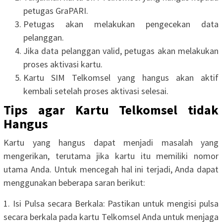
petugas GraPARI.
Petugas akan melakukan pengecekan data
pelanggan.
Jika data pelanggan valid, petugas akan melakukan
proses aktivasi kartu.
Kartu SIM Telkomsel yang hangus akan aktif
kembali setelah proses aktivasi selesai.
Tips agar Kartu Telkomsel tidak
Hangus
Kartu yang hangus dapat menjadi masalah yang
mengerikan, terutama jika kartu itu memiliki nomor
utama Anda. Untuk mencegah hal ini terjadi, Anda dapat
menggunakan beberapa saran berikut:
1. Isi Pulsa secara Berkala: Pastikan untuk mengisi pulsa
secara berkala pada kartu Telkomsel Anda untuk menjaga