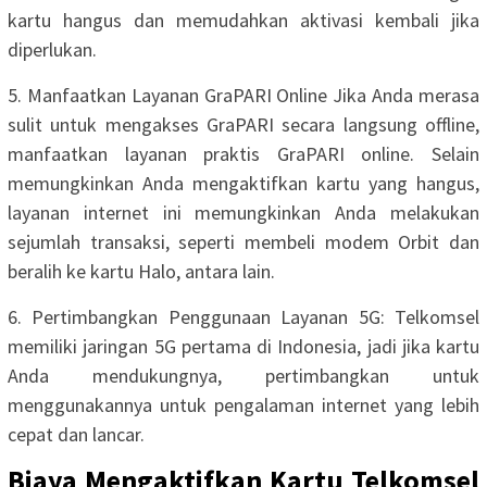
kartu hangus dan memudahkan aktivasi kembali jika
diperlukan.
5. Manfaatkan Layanan GraPARI Online Jika Anda merasa
sulit untuk mengakses GraPARI secara langsung offline,
manfaatkan layanan praktis GraPARI online. Selain
memungkinkan Anda mengaktifkan kartu yang hangus,
layanan internet ini memungkinkan Anda melakukan
sejumlah transaksi, seperti membeli modem Orbit dan
beralih ke kartu Halo, antara lain.
6. Pertimbangkan Penggunaan Layanan 5G: Telkomsel
memiliki jaringan 5G pertama di Indonesia, jadi jika kartu
Anda mendukungnya, pertimbangkan untuk
menggunakannya untuk pengalaman internet yang lebih
cepat dan lancar.
Biaya Mengaktifkan Kartu Telkomsel