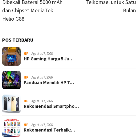
Dibekali Baterai 5000 mAh
Telkomsel untuk Satu
dan Chipset MediaTek
Bulan
Helio G88
POS TERBARU
HP
Agustus 7, 2026
HP Gaming Harga 5 Ju…
HP
Agustus 7, 2026
Panduan Memilih HP T…
HP
Agustus 7, 2026
Rekomendasi Smartpho…
HP
Agustus 7, 2026
Rekomendasi Terbaik:…