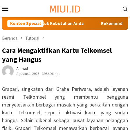
Loncat
Menu
ke
Mobile
konten
h HP Terbaik untuk Kebutuhan Anda
Konten Spesial
Rekomendasi Smartp
Beranda
Tutorial
Cara Mengaktifkan Kartu Telkomsel
yang Hangus
Ahmad
Agustus 1, 2026
3952 Dilihat
Grapari, singkatan dari Graha Pariwara, adalah layanan
resmi Telkomsel yang membantu pengguna
menyelesaikan berbagai masalah yang berkaitan dengan
kartu Telkomsel, seperti aktivasi kartu yang sudah
hangus. Selain dikenal sebagai pusat layanan pelanggan
fisik, Grapari Telkomsel menawarkan berbagai layanan