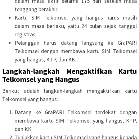
dalam masa aktif selama 175 hari setelah masa
tenggang berakhir.
Kartu SIM Telkomsel yang hangus harus masih
dalam masa berlaku, yaitu 24 bulan sejak tanggal
registrasi.
Pelanggan harus datang langsung ke GraPARI
Telkomsel dengan membawa kartu SIM Telkomsel
yang hangus, KTP, dan KK.
Langkah-langkah Mengaktifkan Kartu
Telkomsel yang Hangus
Berikut adalah langkah-langkah mengaktifkan kartu
Telkomsel yang hangus:
Datang ke GraPARI Telkomsel terdekat dengan
membawa kartu SIM Telkomsel yang hangus, KTP,
dan KK.
Tunjukkan kartu SIM Telkomsel yang hangus kepada