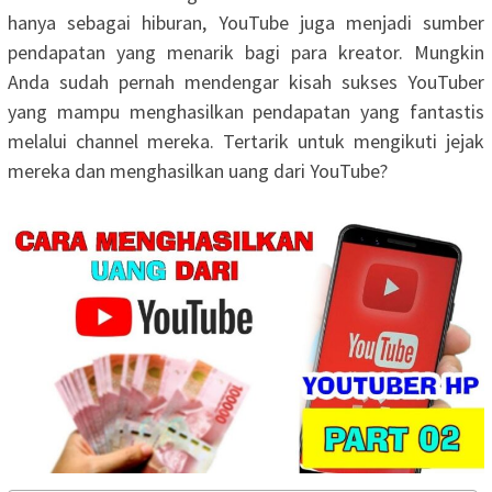
hanya sebagai hiburan, YouTube juga menjadi sumber
pendapatan yang menarik bagi para kreator. Mungkin
Anda sudah pernah mendengar kisah sukses YouTuber
yang mampu menghasilkan pendapatan yang fantastis
melalui channel mereka. Tertarik untuk mengikuti jejak
mereka dan menghasilkan uang dari YouTube?