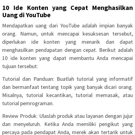
10 Ide Konten yang Cepat Menghasilkan
Uang di YouTube
Mendapatkan uang dari YouTube adalah impian banyak
orang. Namun, untuk mencapai kesuksesan tersebut,
diperlukan ide konten yang menarik dan dapat
menghasilkan pendapatan dengan cepat. Berikut adalah
10 ide konten yang dapat membantu Anda mencapai
tujuan tersebut:
Tutorial dan Panduan: Buatlah tutorial yang informatif
dan bermanfaat tentang topik yang banyak dicari orang.
Misalnya, tutorial kecantikan, tutorial memasak, atau
tutorial pemrograman.
Review Produk: Ulaslah produk atau layanan dengan jujur
dan menyeluruh. Ketika Anda memiliki pengikut yang
percaya pada pendapat Anda, merek akan tertarik untuk