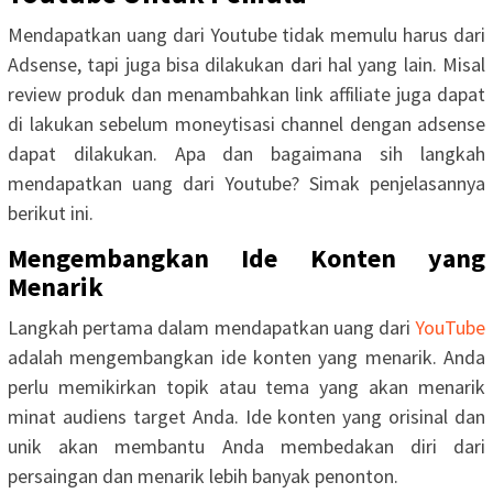
Mendapatkan uang dari Youtube tidak memulu harus dari
Adsense, tapi juga bisa dilakukan dari hal yang lain. Misal
review produk dan menambahkan link affiliate juga dapat
di lakukan sebelum moneytisasi channel dengan adsense
dapat dilakukan. Apa dan bagaimana sih langkah
mendapatkan uang dari Youtube? Simak penjelasannya
berikut ini.
Mengembangkan Ide Konten yang
Menarik
Langkah pertama dalam mendapatkan uang dari
YouTube
adalah mengembangkan ide konten yang menarik. Anda
perlu memikirkan topik atau tema yang akan menarik
minat audiens target Anda. Ide konten yang orisinal dan
unik akan membantu Anda membedakan diri dari
persaingan dan menarik lebih banyak penonton.