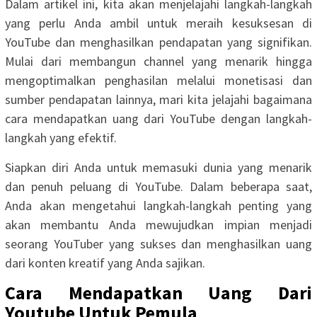
Dalam artikel ini, kita akan menjelajahi langkah-langkah
yang perlu Anda ambil untuk meraih kesuksesan di
YouTube dan menghasilkan pendapatan yang signifikan.
Mulai dari membangun channel yang menarik hingga
mengoptimalkan penghasilan melalui monetisasi dan
sumber pendapatan lainnya, mari kita jelajahi bagaimana
cara mendapatkan uang dari YouTube dengan langkah-
langkah yang efektif.
Siapkan diri Anda untuk memasuki dunia yang menarik
dan penuh peluang di YouTube. Dalam beberapa saat,
Anda akan mengetahui langkah-langkah penting yang
akan membantu Anda mewujudkan impian menjadi
seorang YouTuber yang sukses dan menghasilkan uang
dari konten kreatif yang Anda sajikan.
Cara Mendapatkan Uang Dari
Youtube Untuk Pemula