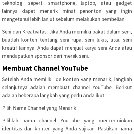
teknologi seperti smartphone, laptop, atau gadget
lainnya dapat menarik minat penonton yang ingin
mengetahui lebih lanjut sebelum melakukan pembelian.
Seni dan Kreativitas: Jika Anda memiliki bakat dalam seni,
buatlah konten tentang seni rupa, seni lukis, atau seni
kreatif lainnya. Anda dapat menjual karya seni Anda atau
mendapatkan sponsor dari merek seni.
Membuat Channel YouTube
Setelah Anda memiliki ide konten yang menarik, langkah
selanjutnya adalah membuat channel YouTube. Berikut
adalah beberapa langkah yang perlu Anda ikuti:
Pilih Nama Channel yang Menarik
Pilihlah nama channel YouTube yang mencerminkan
identitas dan konten yang Anda sajikan. Pastikan nama