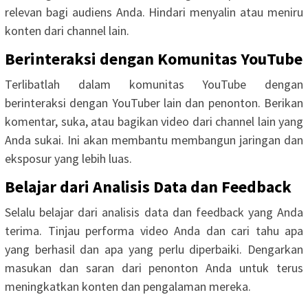
relevan bagi audiens Anda. Hindari menyalin atau meniru
konten dari channel lain.
Berinteraksi dengan Komunitas YouTube
Terlibatlah dalam komunitas YouTube dengan
berinteraksi dengan YouTuber lain dan penonton. Berikan
komentar, suka, atau bagikan video dari channel lain yang
Anda sukai. Ini akan membantu membangun jaringan dan
eksposur yang lebih luas.
Belajar dari Analisis Data dan Feedback
Selalu belajar dari analisis data dan feedback yang Anda
terima. Tinjau performa video Anda dan cari tahu apa
yang berhasil dan apa yang perlu diperbaiki. Dengarkan
masukan dan saran dari penonton Anda untuk terus
meningkatkan konten dan pengalaman mereka.