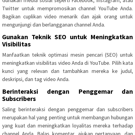
Gunakan media sosial seperti Facebook, Instagram, atau
Twitter untuk mempromosikan channel YouTube Anda.
Bagikan cuplikan video menarik dan ajak orang untuk
mengunjungi dan berlangganan channel Anda.
Gunakan Teknik SEO untuk Meningkatkan
Visibilitas
Manfaatkan teknik optimasi mesin pencari (SEO) untuk
meningkatkan visibilitas video Anda di YouTube. Pilih kata
kunci yang relevan dan tambahkan mereka ke judul,
deskripsi, dan tag video Anda.
Berinteraksi dengan Penggemar dan
Subscribers
Saling berinteraksi dengan penggemar dan subscribers
merupakan hal yang penting untuk membangun hubungan
yang kuat dan meningkatkan loyalitas mereka terhadap
channel Anda. Balas komentar, ajukan pertanyaan, dan