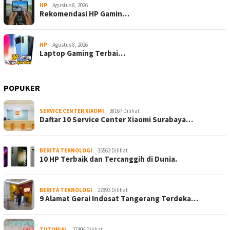
HP
Agustus 8, 2026
Rekomendasi HP Gamin…
HP
Agustus 8, 2026
Laptop Gaming Terbai…
POPUKER
SERVICE CENTER XIAOMI
38167 Dilihat
Daftar 10 Service Center Xiaomi Surabaya…
BERITA TEKNOLOGI
35563 Dilihat
10 HP Terbaik dan Tercanggih di Dunia.
BERITA TEKNOLOGI
27893 Dilihat
9 Alamat Gerai Indosat Tangerang Terdeka…
TUTORIAL
27406 Dilihat