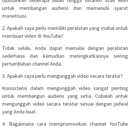
dibutuhkan beberapa bulan hingga setahun atau lebih
untuk membangun audiens dan memenuhi syarat
monetisasi.
2. Apakah saya perlu memiliki peralatan yang mahal untuk
membuat video di YouTube?
Tidak selalu. Anda dapat memulai dengan peralatan
sederhana dan kemudian meningkatkannya seiring
pertumbuhan channel Anda.
3. Apakah saya perlu mengunggah video secara teratur?
Konsistensi dalam mengunggah video sangat penting
untuk membangun audiens yang setia. Cobalah untuk
mengunggah video secara teratur sesuai dengan jadwal
yang Anda buat.
4. Bagaimana cara mempromosikan channel YouTube