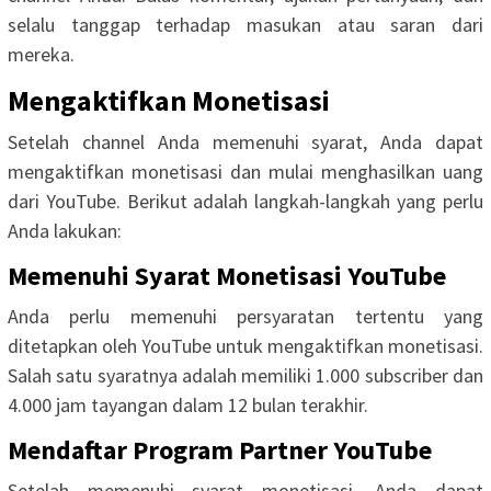
selalu tanggap terhadap masukan atau saran dari
mereka.
Mengaktifkan Monetisasi
Setelah channel Anda memenuhi syarat, Anda dapat
mengaktifkan monetisasi dan mulai menghasilkan uang
dari YouTube. Berikut adalah langkah-langkah yang perlu
Anda lakukan:
Memenuhi Syarat Monetisasi YouTube
Anda perlu memenuhi persyaratan tertentu yang
ditetapkan oleh YouTube untuk mengaktifkan monetisasi.
Salah satu syaratnya adalah memiliki 1.000 subscriber dan
4.000 jam tayangan dalam 12 bulan terakhir.
Mendaftar Program Partner YouTube
Setelah memenuhi syarat monetisasi, Anda dapat