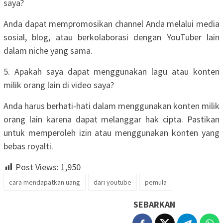
saya?
Anda dapat mempromosikan channel Anda melalui media
sosial, blog, atau berkolaborasi dengan YouTuber lain
dalam niche yang sama.
5. Apakah saya dapat menggunakan lagu atau konten
milik orang lain di video saya?
Anda harus berhati-hati dalam menggunakan konten milik
orang lain karena dapat melanggar hak cipta. Pastikan
untuk memperoleh izin atau menggunakan konten yang
bebas royalti.
Post Views:
1,950
cara mendapatkan uang
dari youtube
pemula
SEBARKAN