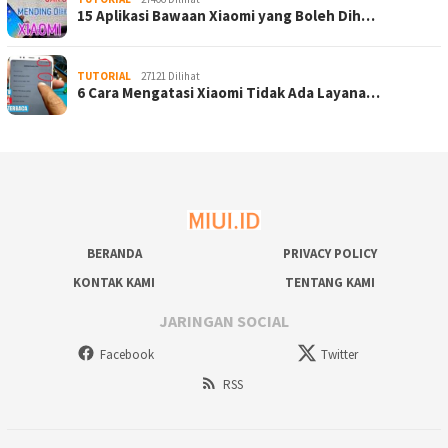
15 Aplikasi Bawaan Xiaomi yang Boleh Dih…
TUTORIAL
27121 Dilihat
6 Cara Mengatasi Xiaomi Tidak Ada Layana…
BERANDA
PRIVACY POLICY
KONTAK KAMI
TENTANG KAMI
JARINGAN SOCIAL
Facebook
Twitter
RSS