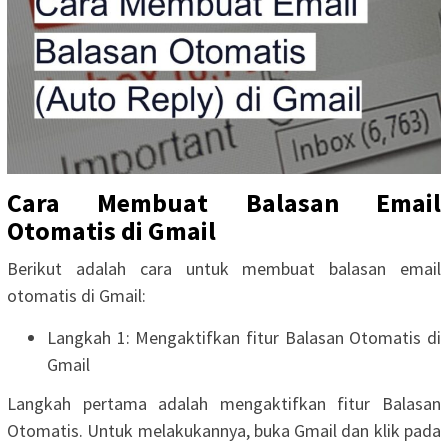
Cara Membuat Balasan Email
Otomatis di Gmail
Berikut adalah cara untuk membuat balasan email
otomatis di Gmail:
Langkah 1: Mengaktifkan fitur Balasan Otomatis di
Gmail
Langkah pertama adalah mengaktifkan fitur Balasan
Otomatis. Untuk melakukannya, buka Gmail dan klik pada