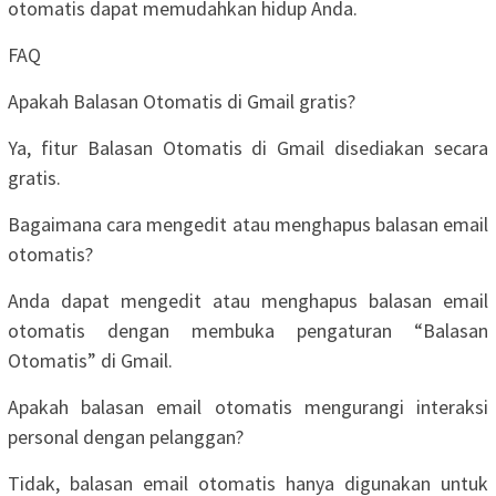
otomatis dapat memudahkan hidup Anda.
FAQ
Apakah Balasan Otomatis di Gmail gratis?
Ya, fitur Balasan Otomatis di Gmail disediakan secara
gratis.
Bagaimana cara mengedit atau menghapus balasan email
otomatis?
Anda dapat mengedit atau menghapus balasan email
otomatis dengan membuka pengaturan “Balasan
Otomatis” di Gmail.
Apakah balasan email otomatis mengurangi interaksi
personal dengan pelanggan?
Tidak, balasan email otomatis hanya digunakan untuk