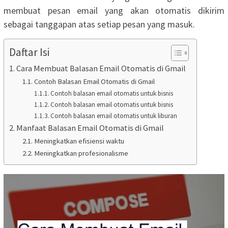
membuat pesan email yang akan otomatis dikirim
sebagai tanggapan atas setiap pesan yang masuk.
Daftar Isi
Cara Membuat Balasan Email Otomatis di Gmail
Contoh Balasan Email Otomatis di Gmail
Contoh balasan email otomatis untuk bisnis
Contoh balasan email otomatis untuk bisnis
Contoh balasan email otomatis untuk liburan
Manfaat Balasan Email Otomatis di Gmail
Meningkatkan efisiensi waktu
Meningkatkan profesionalisme