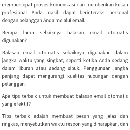
mempercepat proses komunikasi dan memberikan kesan
profesional. Anda masih dapat berinteraksi personal
dengan pelanggan Anda melalui email.
Berapa lama sebaiknya balasan email otomatis
digunakan?
Balasan email otomatis sebaiknya digunakan dalam
jangka waktu yang singkat, seperti ketika Anda sedang
dalam liburan atau sedang sibuk. Penggunaan jangka
panjang dapat mengurangi kualitas hubungan dengan
pelanggan.
Apa tips terbaik untuk membuat balasan email otomatis
yang efektif?
Tips terbaik adalah membuat pesan yang jelas dan
ringkas, menyebutkan waktu respon yang diharapkan, dan