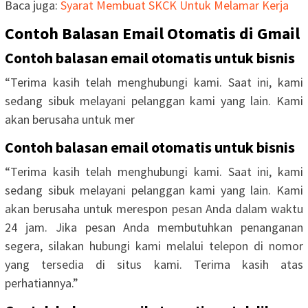
Baca juga:
Syarat Membuat SKCK Untuk Melamar Kerja
Contoh Balasan Email Otomatis di Gmail
Contoh balasan email otomatis untuk bisnis
“Terima kasih telah menghubungi kami. Saat ini, kami
sedang sibuk melayani pelanggan kami yang lain. Kami
akan berusaha untuk mer
Contoh balasan email otomatis untuk bisnis
“Terima kasih telah menghubungi kami. Saat ini, kami
sedang sibuk melayani pelanggan kami yang lain. Kami
akan berusaha untuk merespon pesan Anda dalam waktu
24 jam. Jika pesan Anda membutuhkan penanganan
segera, silakan hubungi kami melalui telepon di nomor
yang tersedia di situs kami. Terima kasih atas
perhatiannya.”