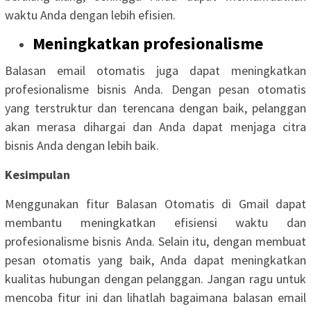
waktu Anda dengan lebih efisien.
Meningkatkan profesionalisme
Balasan email otomatis juga dapat meningkatkan
profesionalisme bisnis Anda. Dengan pesan otomatis
yang terstruktur dan terencana dengan baik, pelanggan
akan merasa dihargai dan Anda dapat menjaga citra
bisnis Anda dengan lebih baik.
Kesimpulan
Menggunakan fitur Balasan Otomatis di Gmail dapat
membantu meningkatkan efisiensi waktu dan
profesionalisme bisnis Anda. Selain itu, dengan membuat
pesan otomatis yang baik, Anda dapat meningkatkan
kualitas hubungan dengan pelanggan. Jangan ragu untuk
mencoba fitur ini dan lihatlah bagaimana balasan email