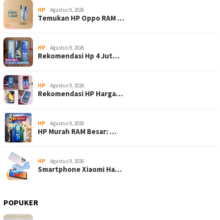
HP
Agustus 9, 2026
Temukan HP Oppo RAM …
HP
Agustus 9, 2026
Rekomendasi Hp 4 Jut…
HP
Agustus 9, 2026
Rekomendasi HP Harga…
HP
Agustus 9, 2026
HP Murah RAM Besar: …
HP
Agustus 9, 2026
Smartphone Xiaomi Ha…
POPUKER