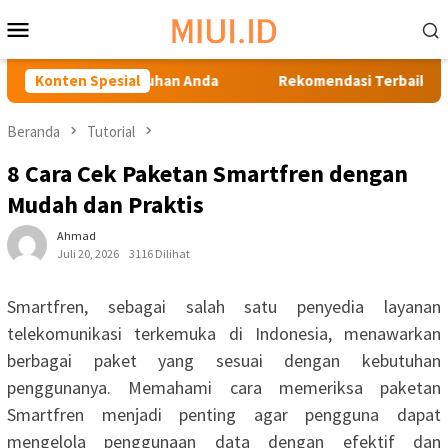
Loncat
Menu
ke
Mobile
konten
baik untuk Kebutuhan Anda
Konten Spesial
Rekomendasi Terbaik: HP Sams
Beranda
Tutorial
8 Cara Cek Paketan Smartfren dengan
Mudah dan Praktis
Ahmad
Juli 20, 2026
3116 Dilihat
Smartfren, sebagai salah satu penyedia layanan
telekomunikasi terkemuka di Indonesia, menawarkan
berbagai paket yang sesuai dengan kebutuhan
penggunanya. Memahami cara memeriksa paketan
Smartfren menjadi penting agar pengguna dapat
mengelola penggunaan data dengan efektif dan