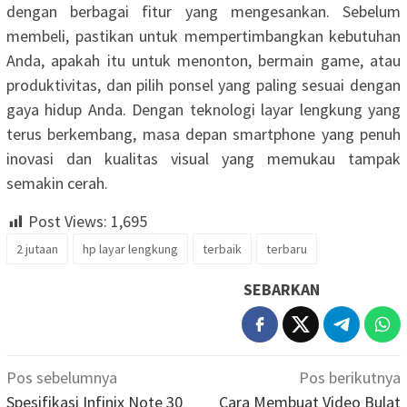
dengan berbagai fitur yang mengesankan. Sebelum
membeli, pastikan untuk mempertimbangkan kebutuhan
Anda, apakah itu untuk menonton, bermain game, atau
produktivitas, dan pilih ponsel yang paling sesuai dengan
gaya hidup Anda. Dengan teknologi layar lengkung yang
terus berkembang, masa depan smartphone yang penuh
inovasi dan kualitas visual yang memukau tampak
semakin cerah.
Post Views:
1,695
2 jutaan
hp layar lengkung
terbaik
terbaru
SEBARKAN
Navigasi
Pos sebelumnya
Pos berikutnya
pos
Spesifikasi Infinix Note 30
Cara Membuat Video Bulat