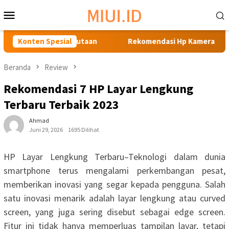
Loncat
Menu
ke
Mobile
konten
ga di Bawah 4 Jutaan
Konten Spesial
Rekomendasi Hp Kamera Terbaik Ha
Beranda
Review
Rekomendasi 7 HP Layar Lengkung
Terbaru Terbaik 2023
Ahmad
Juni 29, 2026
1695 Dilihat
HP Layar Lengkung Terbaru–Teknologi dalam dunia
smartphone terus mengalami perkembangan pesat,
memberikan inovasi yang segar kepada pengguna. Salah
satu inovasi menarik adalah layar lengkung atau curved
screen, yang juga sering disebut sebagai edge screen.
Fitur ini tidak hanya memperluas tampilan layar, tetapi