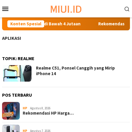
Loncat
Menu
ke
Mobile
konten
rbaik: HP Oppo Harga di Bawah 4 Jutaan
Konten Spesial
Rekomendasi Hp K
APLIKASI
TOPIK:
REALME
Realme C51, Ponsel Canggih yang Mirip
iPhone 14
POS TERBARU
HP
Agustus 8, 2026
Rekomendasi HP Harga…
HP
Agustus 7, 2026