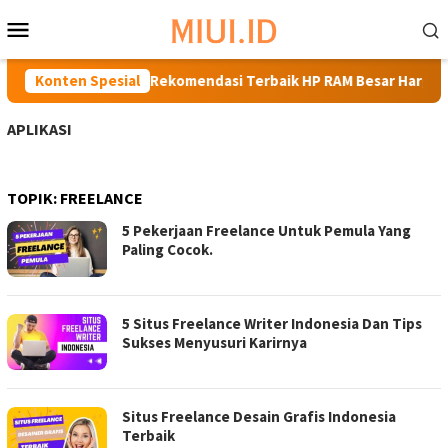
Loncat
Menu
ke
Mobile
konten
uta Terbaru
Konten Spesial
Rekomendasi Terbaik HP RAM Besar Harga 2
APLIKASI
TOPIK:
FREELANCE
5 Pekerjaan Freelance Untuk Pemula Yang
Paling Cocok.
5 Situs Freelance Writer Indonesia Dan Tips
Sukses Menyusuri Karirnya
Situs Freelance Desain Grafis Indonesia
Terbaik