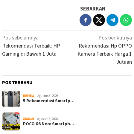
SEBARKAN
Navigasi
Pos sebelumnya
Pos berikutnya
pos
Rekomendasi Terbaik: HP
Rekomendasi Hp OPPO
Gaming di Bawah 1 Juta
Kamera Terbaik Harga 1
Jutaan
POS TERBARU
REVIEW
Agustus 8, 2026
5 Rekomendasi Smartp…
XIAOMI
Agustus 8, 2026
POCO X6 Neo: Smartph…