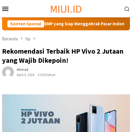
Loncat
Menu
ke
Mobile
konten
era 108MP yang Siap Menggebrak Pasar Indonesia
Konten Spesial
10 Re
Beranda
hp
Rekomendasi Terbaik HP Vivo 2 Jutaan
yang Wajib Dikepoin!
Ahmad
April 3, 2026
1119 Dilihat