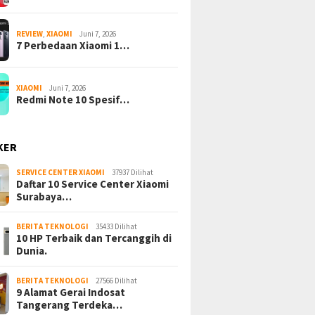
REVIEW
,
XIAOMI
Juni 7, 2026
7 Perbedaan Xiaomi 1…
XIAOMI
Juni 7, 2026
Redmi Note 10 Spesif…
KER
SERVICE CENTER XIAOMI
37937 Dilihat
Daftar 10 Service Center Xiaomi
Surabaya…
BERITA TEKNOLOGI
35433 Dilihat
10 HP Terbaik dan Tercanggih di
Dunia.
BERITA TEKNOLOGI
27566 Dilihat
9 Alamat Gerai Indosat
Tangerang Terdeka…