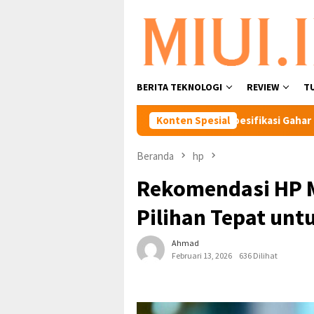
Loncat
ke
konten
BERITA TEKNOLOGI
REVIEW
T
HP Xiaomi Harga 1 Jutaan Dengan Spesifikasi Gahar
Konten Spesial
Cara
Beranda
hp
Rekomendasi HP 
Pilihan Tepat unt
Ahmad
Februari 13, 2026
636 Dilihat