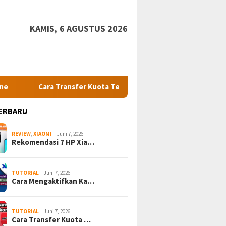
KAMIS, 6 AGUSTUS 2026
ra Transfer Kuota Telkomsel Lebih Dari 1 GB Gratis
7 Per
ERBARU
REVIEW
,
XIAOMI
Juni 7, 2026
Rekomendasi 7 HP Xia…
TUTORIAL
Juni 7, 2026
Cara Mengaktifkan Ka…
TUTORIAL
Juni 7, 2026
Cara Transfer Kuota …