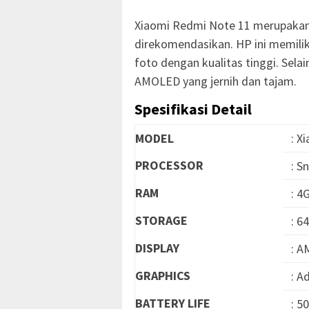
Xiaomi Redmi Note 11 merupakan
direkomendasikan. HP ini memil
foto dengan kualitas tinggi. Sela
AMOLED yang jernih dan tajam.
Spesifikasi Detail
MODEL
: X
PROCESSOR
: S
RAM
: 
STORAGE
: 6
DISPLAY
: A
GRAPHICS
: A
BATTERY LIFE
: 5