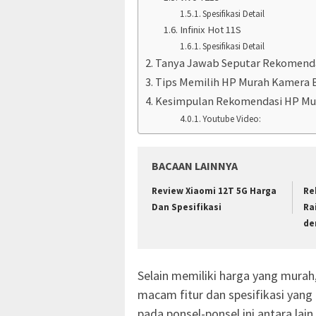
Spesifikasi Detail
Infinix Hot 11S
Spesifikasi Detail
Tanya Jawab Seputar Rekomend
Tips Memilih HP Murah Kamera 
Kesimpulan Rekomendasi HP Mu
Youtube Video:
BACAAN LAINNYA
Review Xiaomi 12T 5G Harga
Re
Dan Spesifikasi
Ra
de
Selain memiliki harga yang mura
macam fitur dan spesifikasi yan
pada ponsel-ponsel ini antara lain