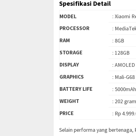
Spesifikasi Detail
MODEL
: Xiaomi 
PROCESSOR
: MediaTe
RAM
: 8GB
STORAGE
: 128GB
DISPLAY
: AMOLED 
GRAPHICS
: Mali-G6
BATTERY LIFE
: 5000mAh
WEIGHT
: 202 gra
PRICE
: Rp 4.999
Selain performa yang bertenaga,