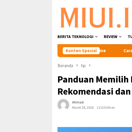
Loncat
ke
konten
BERITA TEKNOLOGI
REVIEW
T
rtu XL yang Sudah Mati Secara Online
Konten Spesial
Cara Transfer Kuot
Beranda
hp
Panduan Memilih H
Rekomendasi dan 
Ahmad
Maret 28, 2026
1115 Dilihat