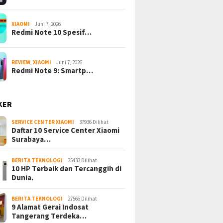
XIAOMI
Juni 7, 2026
Redmi Note 10 Spesif…
REVIEW
,
XIAOMI
Juni 7, 2026
Redmi Note 9: Smartp…
KER
SERVICE CENTER XIAOMI
37936 Dilihat
Daftar 10 Service Center Xiaomi
Surabaya…
BERITA TEKNOLOGI
35433 Dilihat
10 HP Terbaik dan Tercanggih di
Dunia.
BERITA TEKNOLOGI
27566 Dilihat
9 Alamat Gerai Indosat
Tangerang Terdeka…