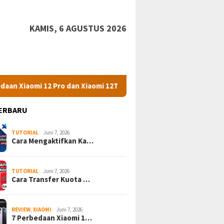
KAMIS, 6 AGUSTUS 2026
 Pro dan Xiaomi 12T Pro
Redmi Note 10 Spesifikasi Dan H
ERBARU
TUTORIAL
Juni 7, 2026
Cara Mengaktifkan Ka…
TUTORIAL
Juni 7, 2026
Cara Transfer Kuota …
REVIEW
,
XIAOMI
Juni 7, 2026
7 Perbedaan Xiaomi 1…