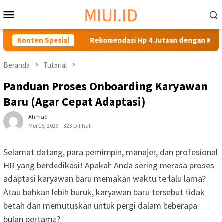
Loncat
Menu
ke
Mobile
konten
uhanmu
Konten Spesial
Rekomendasi Hp 4 Jutaan dengan Kamera Terbaik 
Beranda
Tutorial
Panduan Proses Onboarding Karyawan
Baru (Agar Cepat Adaptasi)
Ahmad
Mei 16, 2026
323 Dilihat
Selamat datang, para pemimpin, manajer, dan profesional
HR yang berdedikasi! Apakah Anda sering merasa proses
adaptasi karyawan baru memakan waktu terlalu lama?
Atau bahkan lebih buruk, karyawan baru tersebut tidak
betah dan memutuskan untuk pergi dalam beberapa
bulan pertama?