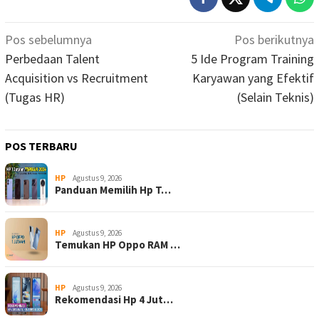
Navigasi
Pos sebelumnya
Pos berikutnya
pos
Perbedaan Talent
5 Ide Program Training
Acquisition vs Recruitment
Karyawan yang Efektif
(Tugas HR)
(Selain Teknis)
POS TERBARU
HP
Agustus 9, 2026
Panduan Memilih Hp T…
HP
Agustus 9, 2026
Temukan HP Oppo RAM …
HP
Agustus 9, 2026
Rekomendasi Hp 4 Jut…