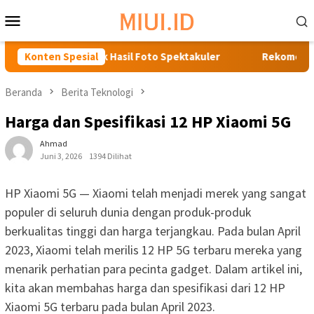
Loncat
Menu
ke
Mobile
konten
Terbaik untuk Hasil Foto Spektakuler
Konten Spesial
Rekomendasi HP H
Beranda
Berita Teknologi
Harga dan Spesifikasi 12 HP Xiaomi 5G
Ahmad
Juni 3, 2026
1394 Dilihat
HP Xiaomi 5G — Xiaomi telah menjadi merek yang sangat
populer di seluruh dunia dengan produk-produk
berkualitas tinggi dan harga terjangkau. Pada bulan April
2023, Xiaomi telah merilis 12 HP 5G terbaru mereka yang
menarik perhatian para pecinta gadget. Dalam artikel ini,
kita akan membahas harga dan spesifikasi dari 12 HP
Xiaomi 5G terbaru pada bulan April 2023.