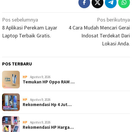
Navigasi
Pos sebelumnya
Pos berikutnya
pos
8 Aplikasi Perekam Layar
4 Cara Mudah Mencari Gerai
Laptop Terbaik Gratis.
Indosat Terdekat Dari
Lokasi Anda.
POS TERBARU
HP
Agustus 9, 2026
Temukan HP Oppo RAM …
HP
Agustus 9, 2026
Rekomendasi Hp 4 Jut…
HP
Agustus 9, 2026
Rekomendasi HP Harga…