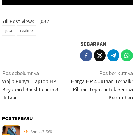
Post Views:
1,032
juta
realme
SEBARKAN
Navigasi
Pos sebelumnya
Pos berikutnya
pos
Wajib Punya! Laptop HP
Harga HP 4 Jutaan Terbaik:
Keyboard Backlit cuma 3
Pilihan Tepat untuk Semua
Jutaan
Kebutuhan
POS TERBARU
HP
Agustus 7, 2026