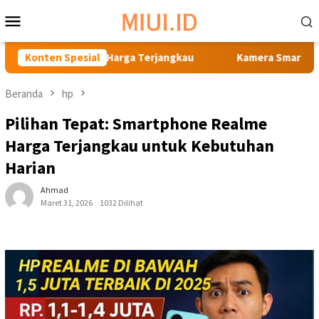
Loncat
Menu
ke
Mobile
konten
t Andal Harga Terjangkau
Konten Spesial
Kamera Smartphone Terbaik Ha
Beranda
hp
Pilihan Tepat: Smartphone Realme
Harga Terjangkau untuk Kebutuhan
Harian
Ahmad
Maret 31, 2026
1032 Dilihat