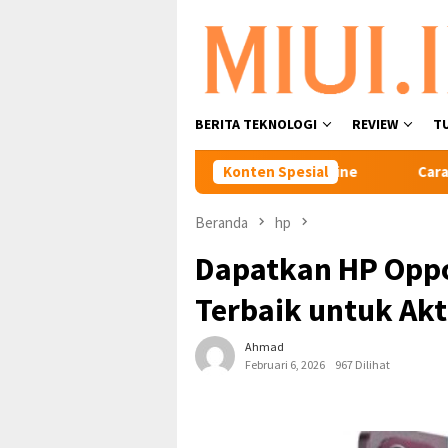
Loncat
ke
konten
BERITA TEKNOLOGI
REVIEW
T
n Kartu XL yang Sudah Mati Secara Online
Konten Spesial
Cara Transfer 
Beranda
hp
Dapatkan HP Oppo
Terbaik untuk Akt
Ahmad
Februari 6, 2026
967 Dilihat