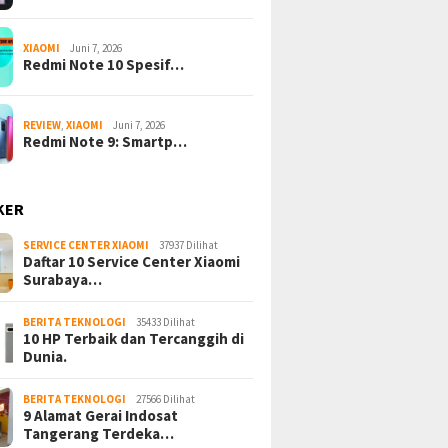
XIAOMI
Juni 7, 2026
Redmi Note 10 Spesif…
REVIEW
,
XIAOMI
Juni 7, 2026
Redmi Note 9: Smartp…
KER
SERVICE CENTER XIAOMI
37937 Dilihat
Daftar 10 Service Center Xiaomi
Surabaya…
BERITA TEKNOLOGI
35433 Dilihat
10 HP Terbaik dan Tercanggih di
Dunia.
BERITA TEKNOLOGI
27566 Dilihat
9 Alamat Gerai Indosat
Tangerang Terdeka…