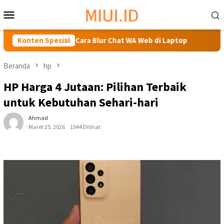
Loncat
Menu
ke
Mobile
konten
k
Konten Spesial
Cara Blur Chat WA Web di Laptop
Hanya 4 jutaa
Beranda
hp
HP Harga 4 Jutaan: Pilihan Terbaik
untuk Kebutuhan Sehari-hari
Ahmad
Maret 25, 2026
1044 Dilihat