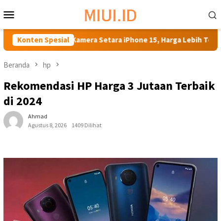
Loncat
Menu
ke
Mobile
konten
phone Kamera Setara iPhone 15, Harga Lebih Terjangkau!
Konten Spesial
Beranda
hp
Rekomendasi HP Harga 3 Jutaan Terbaik
di 2024
Ahmad
Agustus 8, 2026
1409 Dilihat