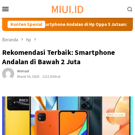
Loncat
Menu
ke
Mobile
konten
an Smartphone Andalan di Hp Oppo 5 Jutaan: Harga Murah, Fitur
Konten Spesial
Beranda
hp
Rekomendasi Terbaik: Smartphone
Andalan di Bawah 2 Juta
Ahmad
Maret 30, 2026
1121 Dilihat