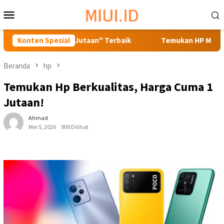
Loncat
Menu
ke
Mobile
konten
iaomi 1 Jutaan" Terbaik
Konten Spesial
Temukan HP Murah Berkualitas! 
Beranda
hp
Temukan Hp Berkualitas, Harga Cuma 1
Jutaan!
Ahmad
Mei 5, 2026
909 Dilihat