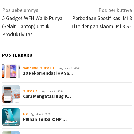
Navigasi
Pos sebelumnya
Pos berikutnya
pos
5 Gadget WFH Wajib Punya
Perbedaan Spesifikasi Mi 8
(Selain Laptop) untuk
Lite dengan Xiaomi Mi 8 SE
Produktivitas
POS TERBARU
SAMSUNG
,
TUTORIAL
Agustus 8, 2026
10 Rekomendasi HP Sa…
TUTORIAL
Agustus 8, 2026
Cara Mengatasi Bug P…
HP
Agustus 8, 2026
Pilihan Terbaik: HP …