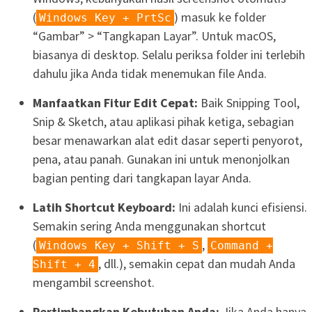
(
) masuk ke folder
Windows Key + PrtSc
“Gambar” > “Tangkapan Layar”. Untuk macOS,
biasanya di desktop. Selalu periksa folder ini terlebih
dahulu jika Anda tidak menemukan file Anda.
Manfaatkan Fitur Edit Cepat:
Baik Snipping Tool,
Snip & Sketch, atau aplikasi pihak ketiga, sebagian
besar menawarkan alat edit dasar seperti penyorot,
pena, atau panah. Gunakan ini untuk menonjolkan
bagian penting dari tangkapan layar Anda.
Latih Shortcut Keyboard:
Ini adalah kunci efisiensi.
Semakin sering Anda menggunakan shortcut
(
,
Windows Key + Shift + S
Command +
, dll.), semakin cepat dan mudah Anda
Shift + 4
mengambil screenshot.
Pertimbangkan Kebutuhan Anda:
Jika Anda hanya