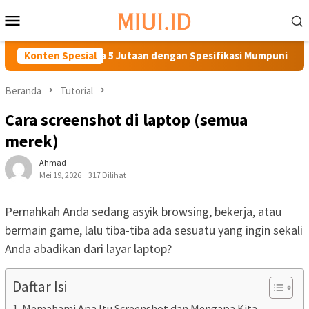
Loncat
Menu
ke
Mobile
konten
OPPO Harga 5 Jutaan dengan Spesifikasi Mumpuni
Konten Spesial
Temukan
Beranda
Tutorial
Cara screenshot di laptop (semua
merek)
Ahmad
Mei 19, 2026
317 Dilihat
Pernahkah Anda sedang asyik browsing, bekerja, atau
bermain game, lalu tiba-tiba ada sesuatu yang ingin sekali
Anda abadikan dari layar laptop?
Daftar Isi
Memahami Apa Itu Screenshot dan Mengapa Kita