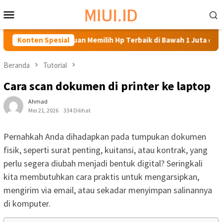
Loncat
Menu
ke
Mobile
konten
Panduan Memilih Hp Terbaik di Bawah 1 Juta di Tahun 2024
Konten Spesial
Beranda
Tutorial
Cara scan dokumen di printer ke laptop
Ahmad
Mei 21, 2026
334 Dilihat
Pernahkah Anda dihadapkan pada tumpukan dokumen
fisik, seperti surat penting, kuitansi, atau kontrak, yang
perlu segera diubah menjadi bentuk digital? Seringkali
kita membutuhkan cara praktis untuk mengarsipkan,
mengirim via email, atau sekadar menyimpan salinannya
di komputer.