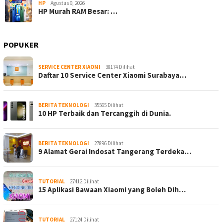
HP
Agustus 9, 2026
HP Murah RAM Besar: …
POPUKER
SERVICE CENTER XIAOMI
38174 Dilihat
Daftar 10 Service Center Xiaomi Surabaya…
BERITA TEKNOLOGI
35565 Dilihat
10 HP Terbaik dan Tercanggih di Dunia.
BERITA TEKNOLOGI
27896 Dilihat
9 Alamat Gerai Indosat Tangerang Terdeka…
TUTORIAL
27412 Dilihat
15 Aplikasi Bawaan Xiaomi yang Boleh Dih…
TUTORIAL
27124 Dilihat