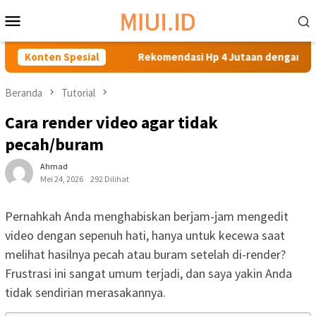
Loncat
Menu
ke
Mobile
konten
utuhanmu
Konten Spesial
Rekomendasi Hp 4 Jutaan dengan Kamera Terbai
Beranda
Tutorial
Cara render video agar tidak
pecah/buram
Ahmad
Mei 24, 2026
292 Dilihat
Pernahkah Anda menghabiskan berjam-jam mengedit
video dengan sepenuh hati, hanya untuk kecewa saat
melihat hasilnya pecah atau buram setelah di-render?
Frustrasi ini sangat umum terjadi, dan saya yakin Anda
tidak sendirian merasakannya.