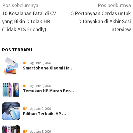
Navigasi
Pos sebelumnya
Pos berikutnya
pos
10 Kesalahan Fatal di CV
5 Pertanyaan Cerdas untuk
yang Bikin Ditolak HR
Ditanyakan di Akhir Sesi
(Tidak ATS Friendly)
Interview
POS TERBARU
HP
Agustus 9, 2026
Smartphone Xiaomi Ha…
HP
Agustus 9, 2026
Temukan HP Murah Ber…
HP
Agustus 9, 2026
Pilihan Terbaik: HP …
HP
Agustus 8, 2026