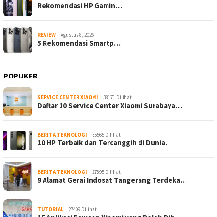
Rekomendasi HP Gamin…
REVIEW
Agustus 8, 2026
5 Rekomendasi Smartp…
POPUKER
SERVICE CENTER XIAOMI
38171 Dilihat
Daftar 10 Service Center Xiaomi Surabaya…
BERITA TEKNOLOGI
35565 Dilihat
10 HP Terbaik dan Tercanggih di Dunia.
BERITA TEKNOLOGI
27895 Dilihat
9 Alamat Gerai Indosat Tangerang Terdeka…
TUTORIAL
27409 Dilihat