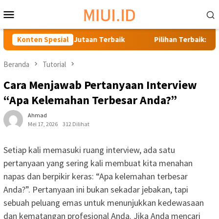
Loncat
Menu
ke
Mobile
konten
 HP Harga 1 Jutaan Terbaik
Konten Spesial
Pilihan Terbaik: HP 2 Jutaan
Beranda
Tutorial
Cara Menjawab Pertanyaan Interview
“Apa Kelemahan Terbesar Anda?”
Ahmad
Mei 17, 2026
312 Dilihat
Setiap kali memasuki ruang interview, ada satu
pertanyaan yang sering kali membuat kita menahan
napas dan berpikir keras: “Apa kelemahan terbesar
Anda?”. Pertanyaan ini bukan sekadar jebakan, tapi
sebuah peluang emas untuk menunjukkan kedewasaan
dan kematangan profesional Anda. Jika Anda mencari