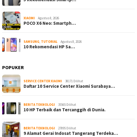
XIAOMI
Agustus 8, 2026
POCO X6 Neo: Smartph…
SAMSUNG
,
TUTORIAL
Agustus 8, 2026
10 Rekomendasi HP Sa…
POPUKER
SERVICE CENTER XIAOMI
38171 Dilihat
Daftar 10 Service Center Xiaomi Surabaya…
BERITA TEKNOLOGI
35565 Dilihat
10 HP Terbaik dan Tercanggih di Dunia.
BERITA TEKNOLOGI
27895 Dilihat
9 Alamat Gerai Indosat Tangerang Terdeka…