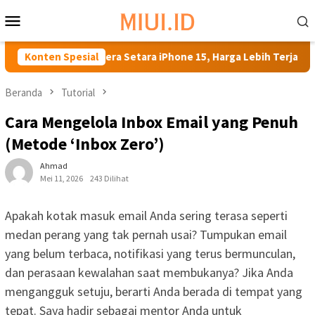
Loncat
Menu
ke
Mobile
konten
phone Kamera Setara iPhone 15, Harga Lebih Terjangkau!
Konten Spesial
Beranda
Tutorial
Cara Mengelola Inbox Email yang Penuh
(Metode ‘Inbox Zero’)
Ahmad
Mei 11, 2026
243 Dilihat
Apakah kotak masuk email Anda sering terasa seperti
medan perang yang tak pernah usai? Tumpukan email
yang belum terbaca, notifikasi yang terus bermunculan,
dan perasaan kewalahan saat membukanya? Jika Anda
mengangguk setuju, berarti Anda berada di tempat yang
tepat. Saya hadir sebagai mentor Anda untuk