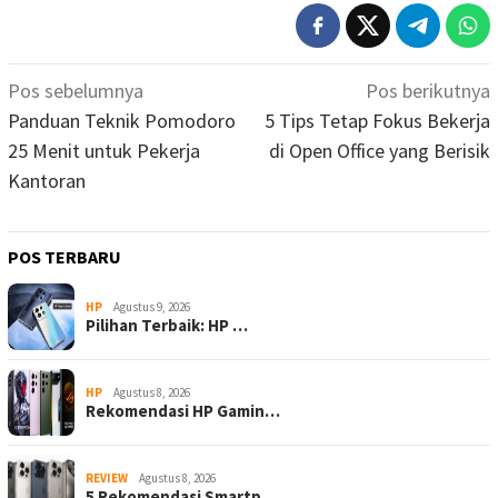
Navigasi
Pos sebelumnya
Pos berikutnya
pos
Panduan Teknik Pomodoro
5 Tips Tetap Fokus Bekerja
25 Menit untuk Pekerja
di Open Office yang Berisik
Kantoran
POS TERBARU
HP
Agustus 9, 2026
Pilihan Terbaik: HP …
HP
Agustus 8, 2026
Rekomendasi HP Gamin…
REVIEW
Agustus 8, 2026
5 Rekomendasi Smartp…