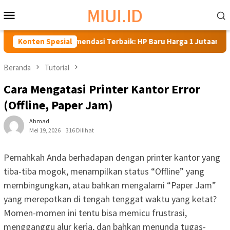
Loncat
Menu
ke
Mobile
konten
Rekomendasi Terbaik: HP Baru Harga 1 Jutaan
Konten Spesial
Reko
Beranda
Tutorial
Cara Mengatasi Printer Kantor Error
(Offline, Paper Jam)
Ahmad
Mei 19, 2026
316 Dilihat
Pernahkah Anda berhadapan dengan printer kantor yang
tiba-tiba mogok, menampilkan status “Offline” yang
membingungkan, atau bahkan mengalami “Paper Jam”
yang merepotkan di tengah tenggat waktu yang ketat?
Momen-momen ini tentu bisa memicu frustrasi,
mengganggu alur kerja, dan bahkan menunda tugas-