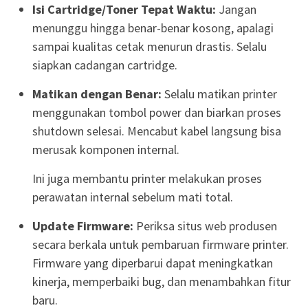
Isi Cartridge/Toner Tepat Waktu:
Jangan
menunggu hingga benar-benar kosong, apalagi
sampai kualitas cetak menurun drastis. Selalu
siapkan cadangan cartridge.
Matikan dengan Benar:
Selalu matikan printer
menggunakan tombol power dan biarkan proses
shutdown selesai. Mencabut kabel langsung bisa
merusak komponen internal.
Ini juga membantu printer melakukan proses
perawatan internal sebelum mati total.
Update Firmware:
Periksa situs web produsen
secara berkala untuk pembaruan firmware printer.
Firmware yang diperbarui dapat meningkatkan
kinerja, memperbaiki bug, dan menambahkan fitur
baru.