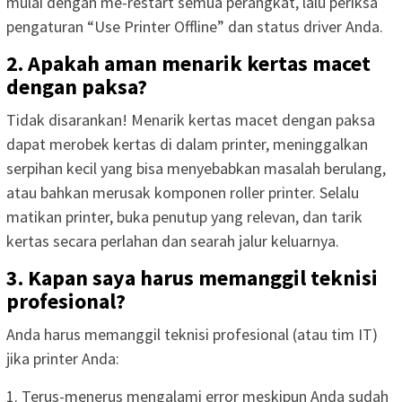
mulai dengan me-restart semua perangkat, lalu periksa
pengaturan “Use Printer Offline” dan status driver Anda.
2. Apakah aman menarik kertas macet
dengan paksa?
Tidak disarankan! Menarik kertas macet dengan paksa
dapat merobek kertas di dalam printer, meninggalkan
serpihan kecil yang bisa menyebabkan masalah berulang,
atau bahkan merusak komponen roller printer. Selalu
matikan printer, buka penutup yang relevan, dan tarik
kertas secara perlahan dan searah jalur keluarnya.
3. Kapan saya harus memanggil teknisi
profesional?
Anda harus memanggil teknisi profesional (atau tim IT)
jika printer Anda:
1. Terus-menerus mengalami error meskipun Anda sudah