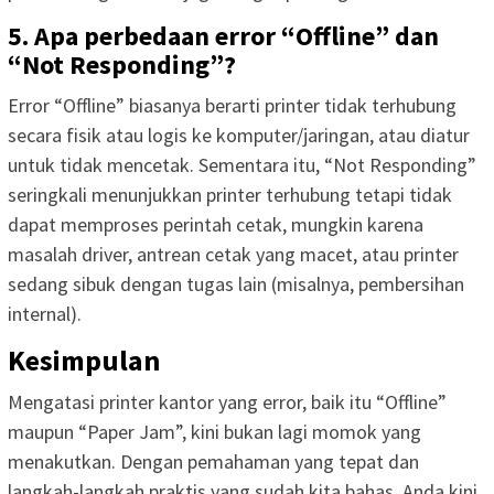
5. Apa perbedaan error “Offline” dan
“Not Responding”?
Error “Offline” biasanya berarti printer tidak terhubung
secara fisik atau logis ke komputer/jaringan, atau diatur
untuk tidak mencetak. Sementara itu, “Not Responding”
seringkali menunjukkan printer terhubung tetapi tidak
dapat memproses perintah cetak, mungkin karena
masalah driver, antrean cetak yang macet, atau printer
sedang sibuk dengan tugas lain (misalnya, pembersihan
internal).
Kesimpulan
Mengatasi printer kantor yang error, baik itu “Offline”
maupun “Paper Jam”, kini bukan lagi momok yang
menakutkan. Dengan pemahaman yang tepat dan
langkah-langkah praktis yang sudah kita bahas, Anda kini