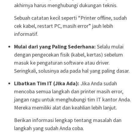
akhirnya harus menghubungi dukungan teknis.
Sebuah catatan kecil seperti “Printer offline, sudah
cek kabel, restart PC, masih error” jauh lebih
informatif.
Mulai dari yang Paling Sederhana:
Selalu mulai
dengan pengecekan fisik (kabel, kertas) sebelum
masuk ke pengaturan software atau driver.
Seringkali, solusinya ada pada hal yang paling dasar.
Libatkan Tim IT (Jika Ada):
Jika Anda sudah
mencoba semua langkah dan printer masih error,
jangan ragu untuk menghubungi tim IT kantor Anda.
Mereka memiliki alat dan keahlian lebih lanjut.
Berikan informasi lengkap tentang masalah dan
langkah yang sudah Anda coba.