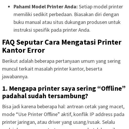
Pahami Model Printer Anda:
Setiap model printer
memiliki sedikit perbedaan. Biasakan diri dengan
buku manual atau situs dukungan produsen untuk
instruksi spesifik pada printer Anda.
FAQ Seputar Cara Mengatasi Printer
Kantor Error
Berikut adalah beberapa pertanyaan umum yang sering
muncul terkait masalah printer kantor, beserta
jawabannya.
1. Mengapa printer saya sering “Offline”
padahal sudah tersambung?
Bisa jadi karena beberapa hal: antrean cetak yang macet,
mode “Use Printer Offline” aktif, konflik IP address pada
printer jaringan, atau driver yang usang/rusak. Selalu