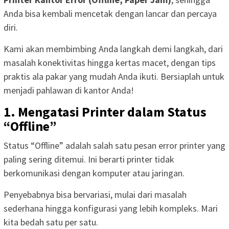
Anda bisa kembali mencetak dengan lancar dan percaya
diri.
Kami akan membimbing Anda langkah demi langkah, dari
masalah konektivitas hingga kertas macet, dengan tips
praktis ala pakar yang mudah Anda ikuti. Bersiaplah untuk
menjadi pahlawan di kantor Anda!
1. Mengatasi Printer dalam Status
“Offline”
Status “Offline” adalah salah satu pesan error printer yang
paling sering ditemui. Ini berarti printer tidak
berkomunikasi dengan komputer atau jaringan.
Penyebabnya bisa bervariasi, mulai dari masalah
sederhana hingga konfigurasi yang lebih kompleks. Mari
kita bedah satu per satu.