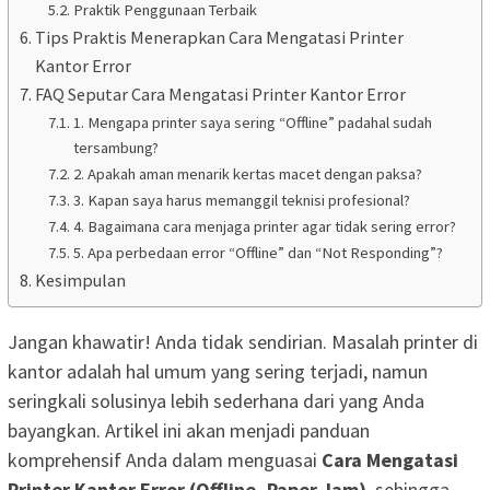
Praktik Penggunaan Terbaik
Tips Praktis Menerapkan Cara Mengatasi Printer
Kantor Error
FAQ Seputar Cara Mengatasi Printer Kantor Error
1. Mengapa printer saya sering “Offline” padahal sudah
tersambung?
2. Apakah aman menarik kertas macet dengan paksa?
3. Kapan saya harus memanggil teknisi profesional?
4. Bagaimana cara menjaga printer agar tidak sering error?
5. Apa perbedaan error “Offline” dan “Not Responding”?
Kesimpulan
Jangan khawatir! Anda tidak sendirian. Masalah printer di
kantor adalah hal umum yang sering terjadi, namun
seringkali solusinya lebih sederhana dari yang Anda
bayangkan. Artikel ini akan menjadi panduan
komprehensif Anda dalam menguasai
Cara Mengatasi
Printer Kantor Error (Offline, Paper Jam)
, sehingga