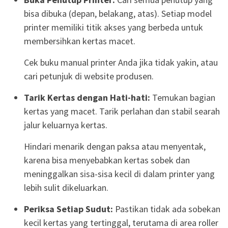
bisa dibuka (depan, belakang, atas). Setiap model
printer memiliki titik akses yang berbeda untuk
membersihkan kertas macet.
Cek buku manual printer Anda jika tidak yakin, atau
cari petunjuk di website produsen.
Tarik Kertas dengan Hati-hati:
Temukan bagian
kertas yang macet. Tarik perlahan dan stabil searah
jalur keluarnya kertas.
Hindari menarik dengan paksa atau menyentak,
karena bisa menyebabkan kertas sobek dan
meninggalkan sisa-sisa kecil di dalam printer yang
lebih sulit dikeluarkan.
Periksa Setiap Sudut:
Pastikan tidak ada sobekan
kecil kertas yang tertinggal, terutama di area roller