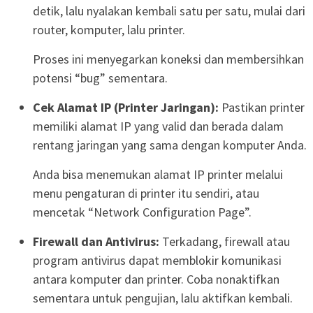
detik, lalu nyalakan kembali satu per satu, mulai dari
router, komputer, lalu printer.
Proses ini menyegarkan koneksi dan membersihkan
potensi “bug” sementara.
Cek Alamat IP (Printer Jaringan):
Pastikan printer
memiliki alamat IP yang valid dan berada dalam
rentang jaringan yang sama dengan komputer Anda.
Anda bisa menemukan alamat IP printer melalui
menu pengaturan di printer itu sendiri, atau
mencetak “Network Configuration Page”.
Firewall dan Antivirus:
Terkadang, firewall atau
program antivirus dapat memblokir komunikasi
antara komputer dan printer. Coba nonaktifkan
sementara untuk pengujian, lalu aktifkan kembali.