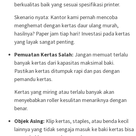
berkualitas baik yang sesuai spesifikasi printer.
Skenario nyata: Kantor kami pernah mencoba
menghemat dengan kertas daur ulang murah,
hasilnya? Paper jam tiap hari! Investasi pada kertas
yang layak sangat penting.
Pemuatan Kertas Salah:
Jangan memuat terlalu
banyak kertas dari kapasitas maksimal baki.
Pastikan kertas ditumpuk rapi dan pas dengan
pemandu kertas.
Kertas yang miring atau terlalu banyak akan
menyebabkan roller kesulitan menariknya dengan
benar.
Objek Asing:
Klip kertas, staples, atau benda kecil
lainnya yang tidak sengaja masuk ke baki kertas bisa