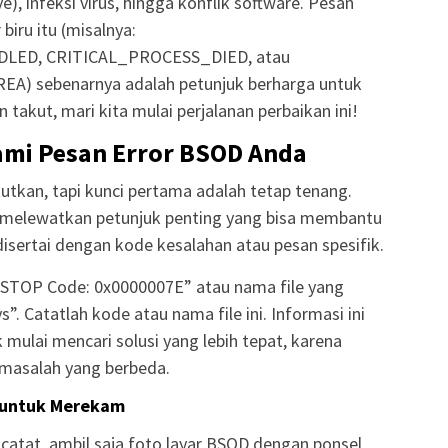
), infeksi virus, hingga konflik software. Pesan
biru itu (misalnya:
D, CRITICAL_PROCESS_DIED, atau
 sebenarnya adalah petunjuk berharga untuk
akut, mari kita mulai perjalanan perbaikan ini!
ami Pesan Error BSOD Anda
tkan, tapi kunci pertama adalah tetap tenang.
melewatkan petunjuk penting yang bisa membantu
disertai dengan kode kesalahan atau pesan spesifik.
“STOP Code: 0x0000007E” atau nama file yang
. Catatlah kode atau nama file ini. Informasi ini
 mulai mencari solusi yang lebih tepat, karena
 masalah yang berbeda.
 untuk Merekam
atat, ambil saja foto layar BSOD dengan ponsel