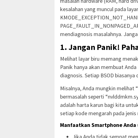
masalah hardware (RAM, hard drive
kesalahan yang muncul pada layar 
KMODE_EXCEPTION_NOT_HANDLE
PAGE_FAULT_IN_NONPAGED_AREA)
mendiagnosis masalahnya. Jangan t
1. Jangan Panik! Pah
Melihat layar biru memang menaku
Panik hanya akan membuat Anda 
diagnosis. Setiap BSOD biasanya 
Misalnya, Anda mungkin melihat 
bermasalah seperti “nvlddmkm.sys”
adalah harta karun bagi kita untuk
setiap kode mengarah pada jenis
Manfaatkan Smartphone Anda
Jika Anda tidak sempat menc