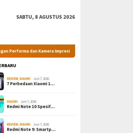
SABTU, 8 AGUSTUS 2026
a dan Kamera Impresif di Kelasnya
5 Cara Mengatasi Me
ERBARU
REVIEW
,
XIAOMI
Juni 7, 2026
7 Perbedaan Xiaomi 1…
XIAOMI
Juni 7, 2026
Redmi Note 10 Spesif…
REVIEW
,
XIAOMI
Juni 7, 2026
Redmi Note 9: Smartp…