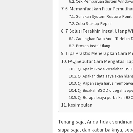
Cek Pembaruan Sistem Window
6. Memanfaatkan Fitur Pemuliha
Gunakan System Restore Point
Coba Startup Repair
7. Solusi Terakhir: Instal Ulang 
Cadangkan Data Anda Terlebih 
Proses Instal Ulang
Tips Praktis Menerapkan Cara M
FAQ Seputar Cara Mengatasi La
Q: Apa itu kode kesalahan BS
Q: Apakah data saya akan hila
Q: Kapan saya harus membawa l
Q: Bisakah BSOD dicegah sep
Q: Berapa biaya perbaikan BSO
Kesimpulan
Tenang saja, Anda tidak sendiri
siapa saja, dan kabar baiknya, seb