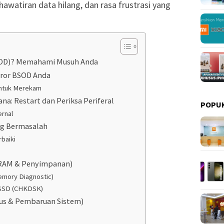
awatiran data hilang, dan rasa frustrasi yang
BSOD)? Memahami Musuh Anda
rror BSOD Anda
ntuk Merekam
na: Restart dan Periksa Periferal
POPU
rnal
ang Bermasalah
baiki
 (RAM & Penyimpanan)
mory Diagnostic)
/SSD (CHKDSK)
rus & Pembaruan Sistem)