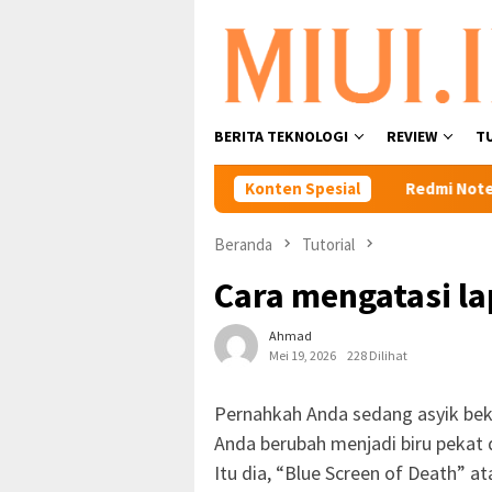
Loncat
ke
konten
BERITA TEKNOLOGI
REVIEW
T
 Xiaomi 12 Pro dan Xiaomi 12T Pro
Konten Spesial
Redmi Note 10 Spesifi
Beranda
Tutorial
Cara mengatasi la
Ahmad
Mei 19, 2026
228 Dilihat
Pernahkah Anda sedang asyik beker
Anda berubah menjadi biru pekat
Itu dia, “Blue Screen of Death” a